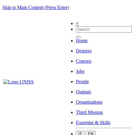
Skip to Main Content (Press Enter)
×
Home
Degrees
Courses
Jobs
People
Outputs
Organizations
Third Mission
Expertise & Skills
IT
EN