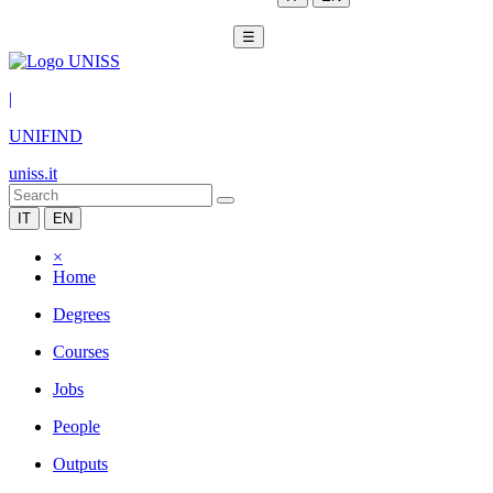
☰
|
UNIFIND
uniss.it
IT
EN
×
Home
Degrees
Courses
Jobs
People
Outputs