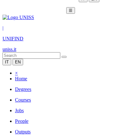
☰
|
UNIFIND
uniss.it
IT
EN
×
Home
Degrees
Courses
Jobs
People
Outputs