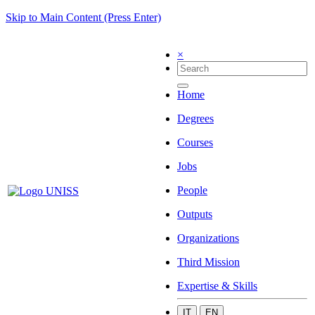
Skip to Main Content (Press Enter)
×
Home
Degrees
Courses
Jobs
People
Outputs
Organizations
Third Mission
Expertise & Skills
IT
EN