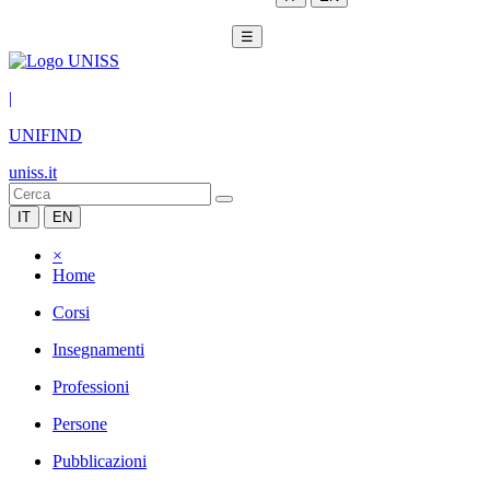
☰
|
UNIFIND
uniss.it
IT
EN
×
Home
Corsi
Insegnamenti
Professioni
Persone
Pubblicazioni