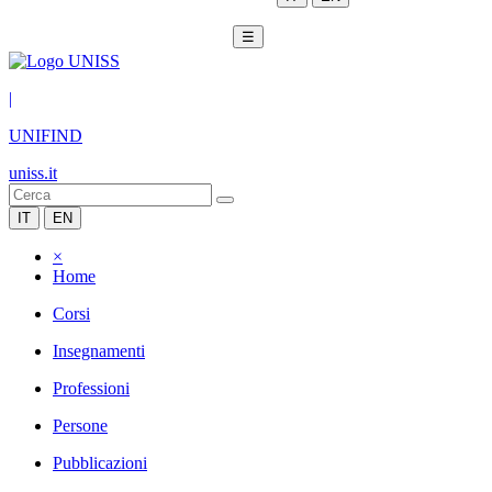
☰
|
UNIFIND
uniss.it
IT
EN
×
Home
Corsi
Insegnamenti
Professioni
Persone
Pubblicazioni