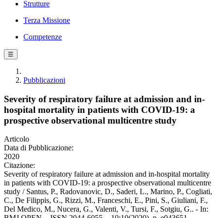
Strutture
Terza Missione
Competenze
☰
Pubblicazioni
Severity of respiratory failure at admission and in-
hospital mortality in patients with COVID-19: a
prospective observational multicentre study
Articolo
Data di Pubblicazione:
2020
Citazione:
Severity of respiratory failure at admission and in-hospital mortality
in patients with COVID-19: a prospective observational multicentre
study / Santus, P., Radovanovic, D., Saderi, L., Marino, P., Cogliati,
C., De Filippis, G., Rizzi, M., Franceschi, E., Pini, S., Giuliani, F.,
Del Medico, M., Nucera, G., Valenti, V., Tursi, F., Sotgiu, G.. - In:
BMJ OPEN. - ISSN 2044-6055. - 10:10(2020), p. e043651.