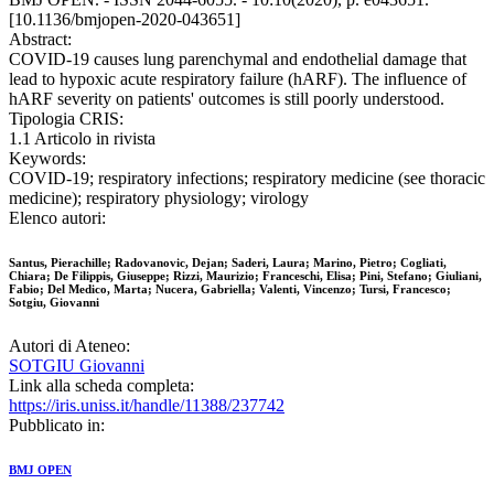
[10.1136/bmjopen-2020-043651]
Abstract:
COVID-19 causes lung parenchymal and endothelial damage that
lead to hypoxic acute respiratory failure (hARF). The influence of
hARF severity on patients' outcomes is still poorly understood.
Tipologia CRIS:
1.1 Articolo in rivista
Keywords:
COVID-19; respiratory infections; respiratory medicine (see thoracic
medicine); respiratory physiology; virology
Elenco autori:
Santus, Pierachille; Radovanovic, Dejan; Saderi, Laura; Marino, Pietro; Cogliati,
Chiara; De Filippis, Giuseppe; Rizzi, Maurizio; Franceschi, Elisa; Pini, Stefano; Giuliani,
Fabio; Del Medico, Marta; Nucera, Gabriella; Valenti, Vincenzo; Tursi, Francesco;
Sotgiu, Giovanni
Autori di Ateneo:
SOTGIU Giovanni
Link alla scheda completa:
https://iris.uniss.it/handle/11388/237742
Pubblicato in:
BMJ OPEN