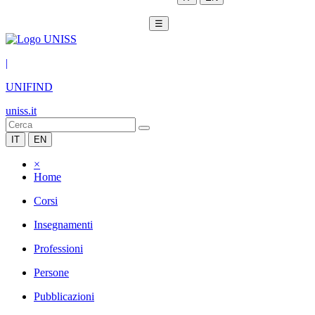
☰
|
UNIFIND
uniss.it
IT
EN
×
Home
Corsi
Insegnamenti
Professioni
Persone
Pubblicazioni