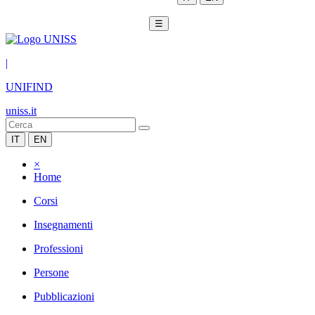
☰
|
UNIFIND
uniss.it
IT
EN
×
Home
Corsi
Insegnamenti
Professioni
Persone
Pubblicazioni