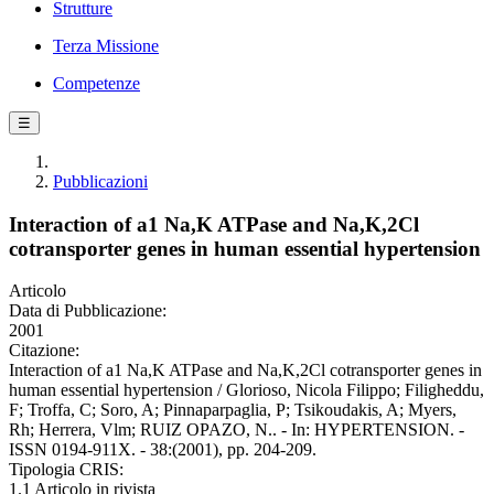
Strutture
Terza Missione
Competenze
☰
Pubblicazioni
Interaction of a1 Na,K ATPase and Na,K,2Cl
cotransporter genes in human essential hypertension
Articolo
Data di Pubblicazione:
2001
Citazione:
Interaction of a1 Na,K ATPase and Na,K,2Cl cotransporter genes in
human essential hypertension / Glorioso, Nicola Filippo; Filigheddu,
F; Troffa, C; Soro, A; Pinnaparpaglia, P; Tsikoudakis, A; Myers,
Rh; Herrera, Vlm; RUIZ OPAZO, N.. - In: HYPERTENSION. -
ISSN 0194-911X. - 38:(2001), pp. 204-209.
Tipologia CRIS:
1.1 Articolo in rivista