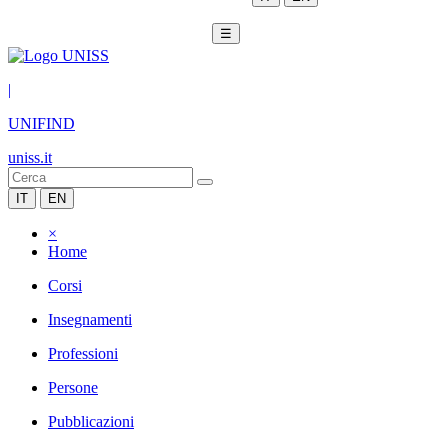
☰
|
UNIFIND
uniss.it
IT
EN
×
Home
Corsi
Insegnamenti
Professioni
Persone
Pubblicazioni