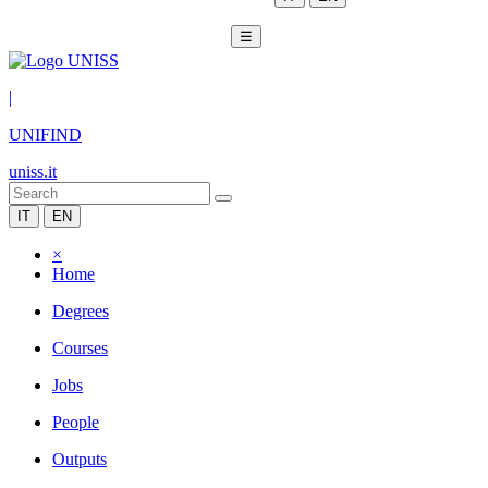
☰
|
UNIFIND
uniss.it
IT
EN
×
Home
Degrees
Courses
Jobs
People
Outputs