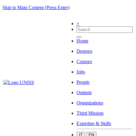
Skip to Main Content (Press Enter)
×
Home
Degrees
Courses
Jobs
People
Outputs
Organizations
Third Mission
Expertise & Skills
IT
EN