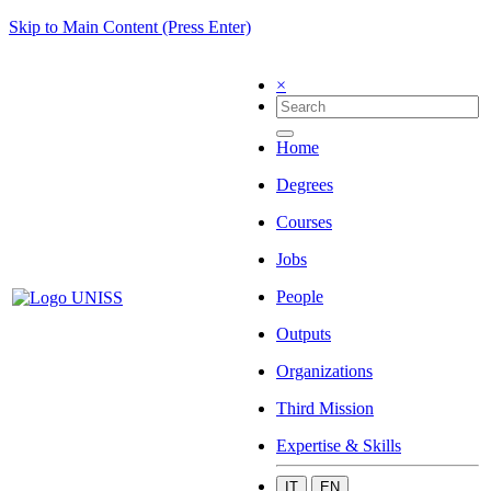
Skip to Main Content (Press Enter)
×
Home
Degrees
Courses
Jobs
People
Outputs
Organizations
Third Mission
Expertise & Skills
IT
EN