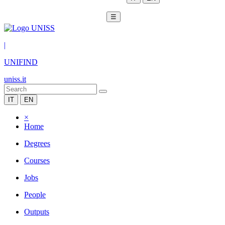
☰
|
UNIFIND
uniss.it
IT
EN
×
Home
Degrees
Courses
Jobs
People
Outputs