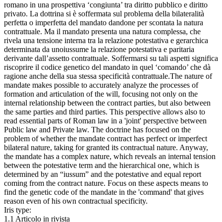
romano in una prospettiva ‘congiunta’ tra diritto pubblico e diritto
privato. La dottrina si è soffermata sul problema della bilateralità
perfetta o imperfetta del mandato dandone per scontata la natura
contrattuale. Ma il mandato presenta una natura complessa, che
rivela una tensione interna tra la relazione potestativa e gerarchica
determinata da unoiussume la relazione potestativa e paritaria
derivante dall’assetto contrattuale. Soffermarsi su tali aspetti significa
riscoprire il codice genetico del mandato in quel ‘comando’ che dà
ragione anche della sua stessa specificità contrattuale.The nature of
mandate makes possible to accurately analyze the processes of
formation and articulation of the will, focusing not only on the
internal relationship between the contract parties, but also between
the same parties and third parties. This perspective allows also to
read essential parts of Roman law in a 'joint' perspective between
Public law and Private law. The doctrine has focused on the
problem of whether the mandate contract has perfect or imperfect
bilateral nature, taking for granted its contractual nature. Anyway,
the mandate has a complex nature, which reveals an internal tension
between the potestative term and the hierarchical one, which is
determined by an “iussum” and the potestative and equal report
coming from the contract nature. Focus on these aspects means to
find the genetic code of the mandate in the 'command' that gives
reason even of his own contractual specificity.
Iris type:
1.1 Articolo in rivista