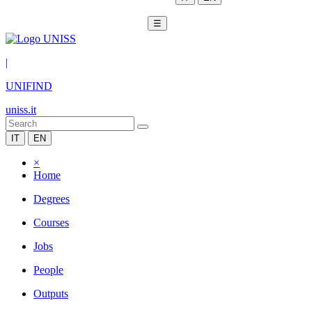
☰
|
UNIFIND
uniss.it
IT
EN
×
Home
Degrees
Courses
Jobs
People
Outputs