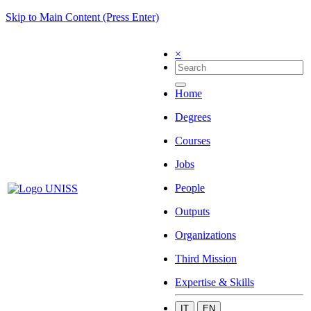
Skip to Main Content (Press Enter)
×
Home
Degrees
Courses
Jobs
People
Outputs
Organizations
Third Mission
Expertise & Skills
IT
EN