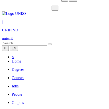
☰
|
UNIFIND
uniss.it
IT
EN
×
Home
Degrees
Courses
Jobs
People
Outputs