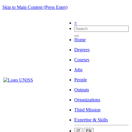
Skip to Main Content (Press Enter)
×
Home
Degrees
Courses
Jobs
People
Outputs
Organizations
Third Mission
Expertise & Skills
IT
EN