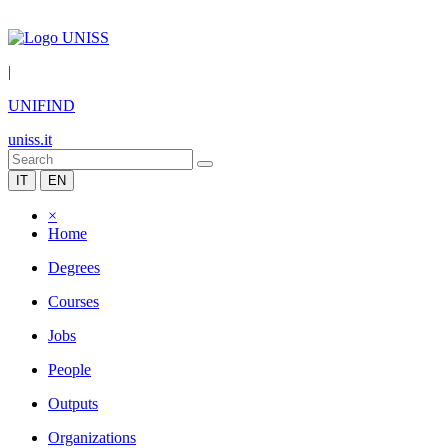
|
UNIFIND
uniss.it
IT
EN
×
Home
Degrees
Courses
Jobs
People
Outputs
Organizations