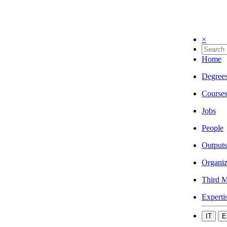
×
Home
Degree
Course
Jobs
People
Outputs
Organiz
Third M
Experti
IT
E