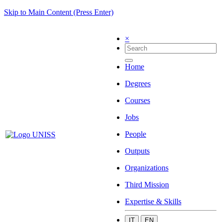
Skip to Main Content (Press Enter)
×
Home
Degrees
Courses
Jobs
People
Outputs
Organizations
Third Mission
Expertise & Skills
IT
EN