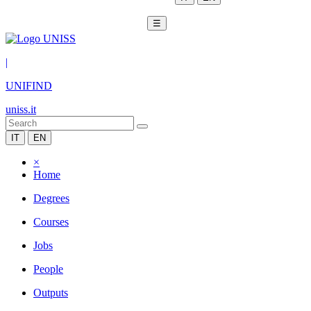
☰
|
UNIFIND
uniss.it
IT
EN
×
Home
Degrees
Courses
Jobs
People
Outputs