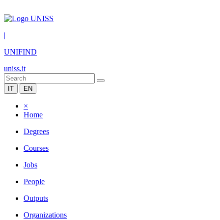
|
UNIFIND
uniss.it
IT
EN
×
Home
Degrees
Courses
Jobs
People
Outputs
Organizations