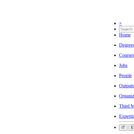
×
Home
Degree
Course
Jobs
People
Outputs
Organiz
Third M
Experti
IT
E