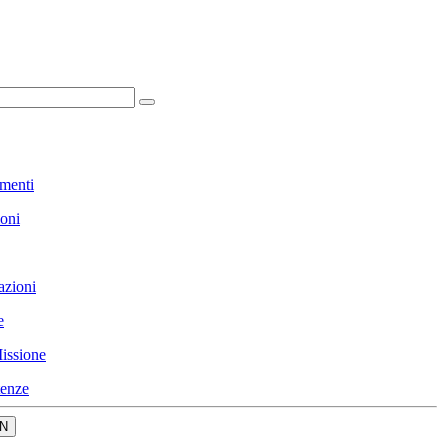
menti
ioni
azioni
e
issione
enze
N