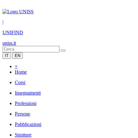
|
UNIFIND
uniss.it
IT
EN
×
Home
Corsi
Insegnamenti
Professioni
Persone
Pubblicazioni
Strutture