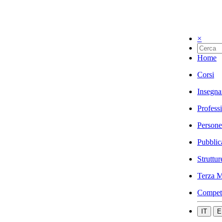
×
Home
Corsi
Insegna
Profess
Persone
Pubblic
Struttur
Terza M
Compet
IT
E