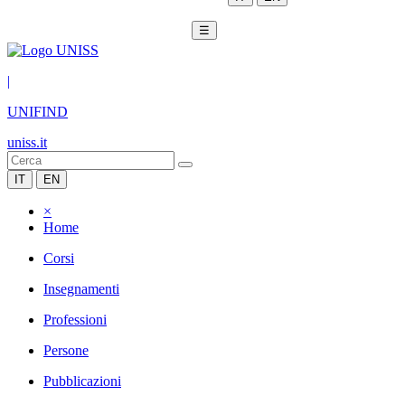
☰
|
UNIFIND
uniss.it
IT
EN
×
Home
Corsi
Insegnamenti
Professioni
Persone
Pubblicazioni