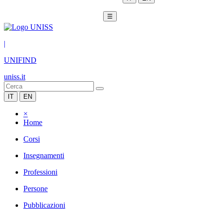
☰
|
UNIFIND
uniss.it
IT
EN
×
Home
Corsi
Insegnamenti
Professioni
Persone
Pubblicazioni