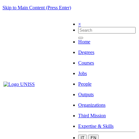
Skip to Main Content (Press Enter)
×
Home
Degrees
Courses
Jobs
People
Outputs
Organizations
Third Mission
Expertise & Skills
IT
EN