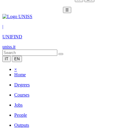
☰
|
UNIFIND
uniss.it
IT
EN
×
Home
Degrees
Courses
Jobs
People
Outputs