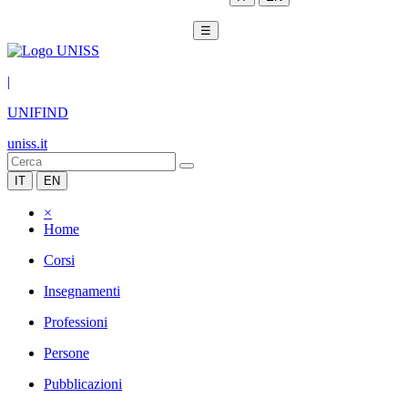
☰
|
UNIFIND
uniss.it
IT
EN
×
Home
Corsi
Insegnamenti
Professioni
Persone
Pubblicazioni