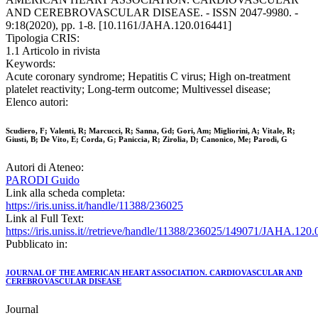
AND CEREBROVASCULAR DISEASE. - ISSN 2047-9980. -
9:18(2020), pp. 1-8. [10.1161/JAHA.120.016441]
Tipologia CRIS:
1.1 Articolo in rivista
Keywords:
Acute coronary syndrome; Hepatitis C virus; High on-treatment
platelet reactivity; Long-term outcome; Multivessel disease;
Elenco autori:
Scudiero, F; Valenti, R; Marcucci, R; Sanna, Gd; Gori, Am; Migliorini, A; Vitale, R;
Giusti, B; De Vito, E; Corda, G; Paniccia, R; Zirolia, D; Canonico, Me; Parodi, G
Autori di Ateneo:
PARODI Guido
Link alla scheda completa:
https://iris.uniss.it/handle/11388/236025
Link al Full Text:
https://iris.uniss.it//retrieve/handle/11388/236025/149071/JAHA.120
Pubblicato in:
JOURNAL OF THE AMERICAN HEART ASSOCIATION. CARDIOVASCULAR AND
CEREBROVASCULAR DISEASE
Journal