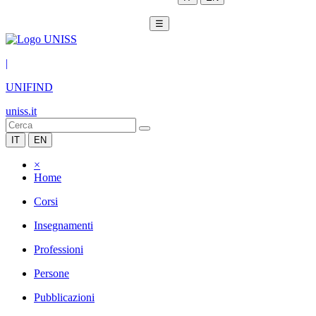
☰
|
UNIFIND
uniss.it
IT
EN
×
Home
Corsi
Insegnamenti
Professioni
Persone
Pubblicazioni