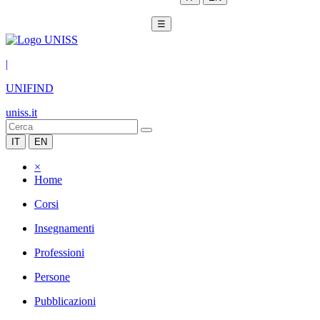
☰
|
UNIFIND
uniss.it
IT
EN
×
Home
Corsi
Insegnamenti
Professioni
Persone
Pubblicazioni