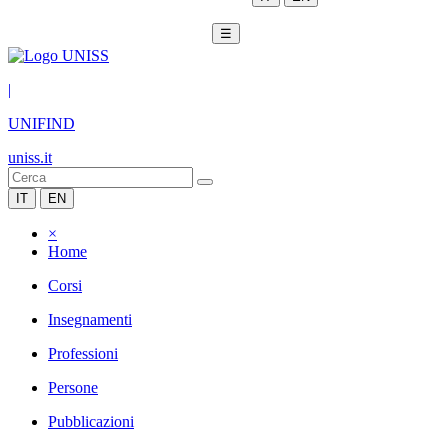
☰
|
UNIFIND
uniss.it
IT
EN
×
Home
Corsi
Insegnamenti
Professioni
Persone
Pubblicazioni