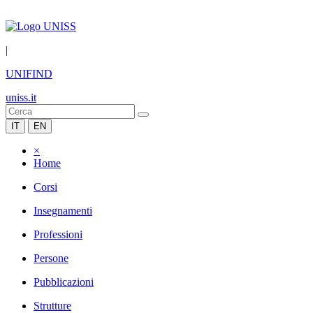
|
UNIFIND
uniss.it
IT
EN
×
Home
Corsi
Insegnamenti
Professioni
Persone
Pubblicazioni
Strutture