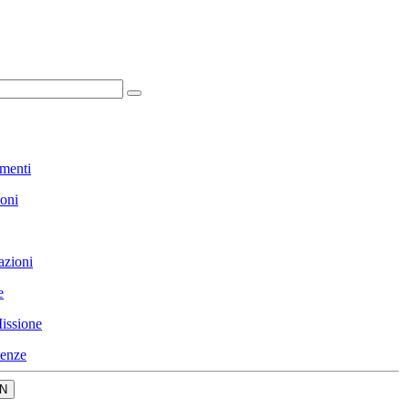
menti
ioni
azioni
e
issione
enze
N