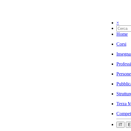
×
Home
Corsi
Insegna
Profess
Persone
Pubblic
Struttur
Terza M
Compet
IT
E