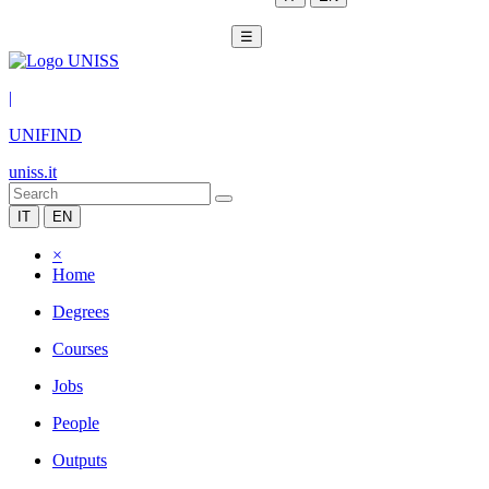
☰
|
UNIFIND
uniss.it
IT
EN
×
Home
Degrees
Courses
Jobs
People
Outputs