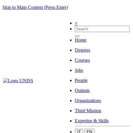
Skip to Main Content (Press Enter)
×
Home
Degrees
Courses
Jobs
People
Outputs
Organizations
Third Mission
Expertise & Skills
IT
EN