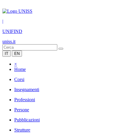
|
UNIFIND
uniss.it
IT
EN
×
Home
Corsi
Insegnamenti
Professioni
Persone
Pubblicazioni
Strutture