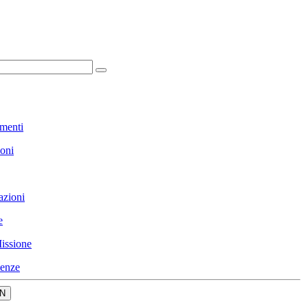
menti
ioni
azioni
e
issione
enze
N