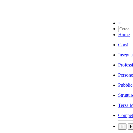
×
Home
Corsi
Insegna
Profess
Persone
Pubblic
Struttur
Terza M
Compet
IT
E