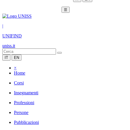
☰
|
UNIFIND
uniss.it
IT
EN
×
Home
Corsi
Insegnamenti
Professioni
Persone
Pubblicazioni