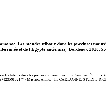
omanae. Les mondes tribaux dans les provinces maurét
diterranée et de l’Égypte anciennes), Bordeaux 2018, 5
es tribaux dans les provinces maurétaniennes, Ausonius Éditions Scri
sbn 9782356132147 / Mastino, Attilio. - In: CARTAGINE. STUDI E RI