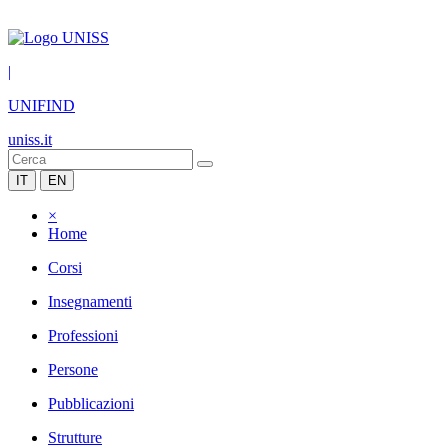
|
UNIFIND
uniss.it
IT
EN
×
Home
Corsi
Insegnamenti
Professioni
Persone
Pubblicazioni
Strutture