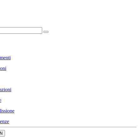
menti
ioni
azioni
e
issione
enze
N