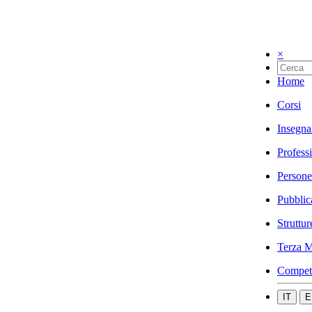
×
Home
Corsi
Insegna
Profess
Persone
Pubblic
Struttur
Terza M
Compet
IT
E