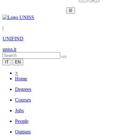
☰
|
UNIFIND
uniss.it
IT
EN
×
Home
Degrees
Courses
Jobs
People
Outputs