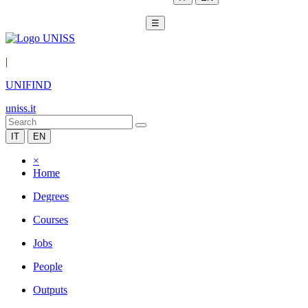
☰
|
UNIFIND
uniss.it
IT
EN
×
Home
Degrees
Courses
Jobs
People
Outputs