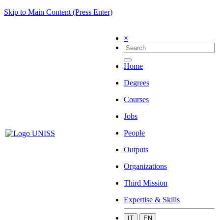
Skip to Main Content (Press Enter)
×
Home
Degrees
Courses
Jobs
People
Outputs
Organizations
Third Mission
Expertise & Skills
IT
EN