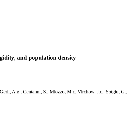
gidity, and population density
erli, A.g., Centanni, S., Miozzo, M.r., Virchow, J.c., Sotgiu, G.,