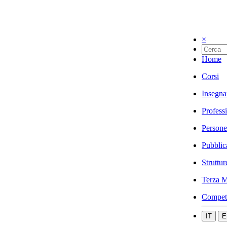
×
Home
Corsi
Insegna
Profess
Persone
Pubblic
Struttur
Terza M
Compet
IT
E