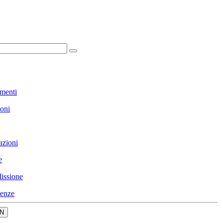
menti
ioni
azioni
e
issione
enze
N