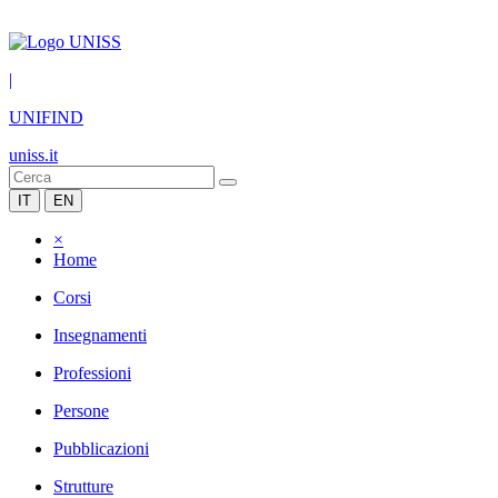
|
UNIFIND
uniss.it
IT
EN
×
Home
Corsi
Insegnamenti
Professioni
Persone
Pubblicazioni
Strutture