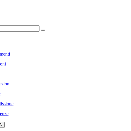
menti
ioni
azioni
e
issione
enze
N