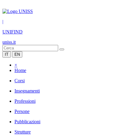
|
UNIFIND
uniss.it
IT
EN
×
Home
Corsi
Insegnamenti
Professioni
Persone
Pubblicazioni
Strutture