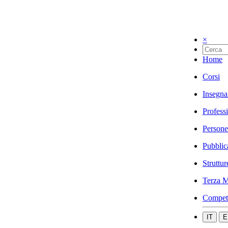
×
Home
Corsi
Insegna
Profess
Persone
Pubblic
Struttur
Terza M
Compet
IT
E