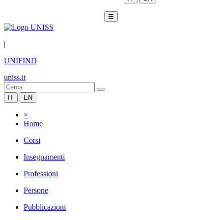
☰
|
UNIFIND
uniss.it
IT
EN
×
Home
Corsi
Insegnamenti
Professioni
Persone
Pubblicazioni