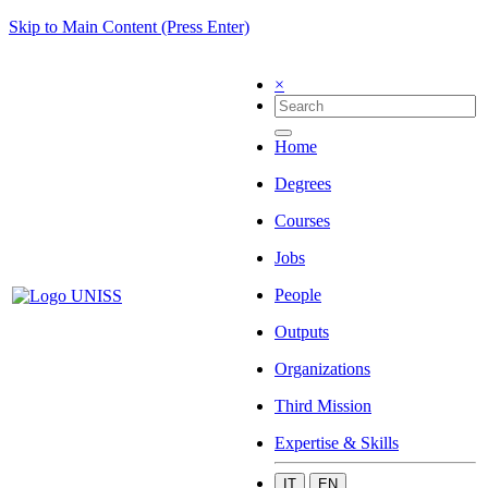
Skip to Main Content (Press Enter)
×
Home
Degrees
Courses
Jobs
People
Outputs
Organizations
Third Mission
Expertise & Skills
IT
EN