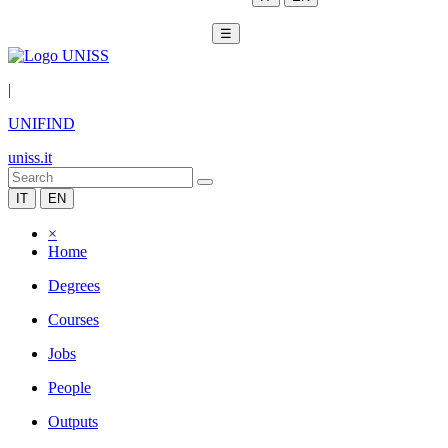
☰
|
UNIFIND
uniss.it
IT
EN
×
Home
Degrees
Courses
Jobs
People
Outputs