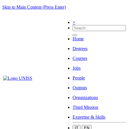
Skip to Main Content (Press Enter)
×
Home
Degrees
Courses
Jobs
People
Outputs
Organizations
Third Mission
Expertise & Skills
IT
EN