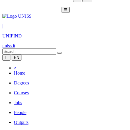
☰
|
UNIFIND
uniss.it
IT
EN
×
Home
Degrees
Courses
Jobs
People
Outputs