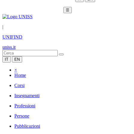
☰
|
UNIFIND
uniss.it
IT
EN
×
Home
Corsi
Insegnamenti
Professioni
Persone
Pubblicazioni