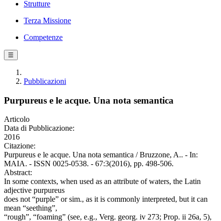
Strutture
Terza Missione
Competenze
☰
Pubblicazioni
Purpureus e le acque. Una nota semantica
Articolo
Data di Pubblicazione:
2016
Citazione:
Purpureus e le acque. Una nota semantica / Bruzzone, A.. - In:
MAIA. - ISSN 0025-0538. - 67:3(2016), pp. 498-506.
Abstract:
In some contexts, when used as an attribute of waters, the Latin
adjective purpureus
does not “purple” or sim., as it is commonly interpreted, but it can
mean “seething”,
“rough”, “foaming” (see, e.g., Verg. georg. iv 273; Prop. ii 26a, 5),