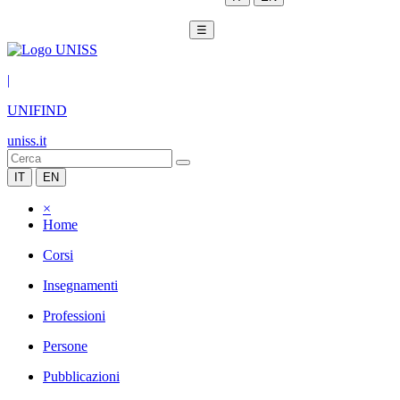
☰
|
UNIFIND
uniss.it
IT
EN
×
Home
Corsi
Insegnamenti
Professioni
Persone
Pubblicazioni