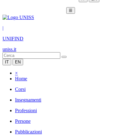
☰
|
UNIFIND
uniss.it
IT
EN
×
Home
Corsi
Insegnamenti
Professioni
Persone
Pubblicazioni