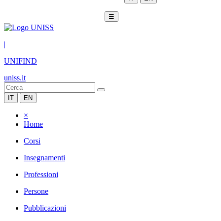
☰
|
UNIFIND
uniss.it
IT
EN
×
Home
Corsi
Insegnamenti
Professioni
Persone
Pubblicazioni