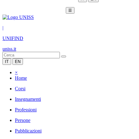
☰
|
UNIFIND
uniss.it
IT
EN
×
Home
Corsi
Insegnamenti
Professioni
Persone
Pubblicazioni