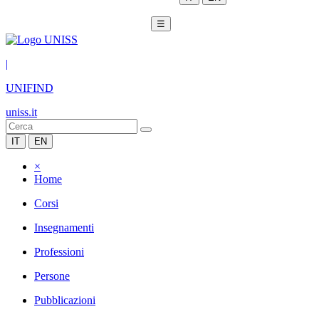
☰
|
UNIFIND
uniss.it
IT
EN
×
Home
Corsi
Insegnamenti
Professioni
Persone
Pubblicazioni