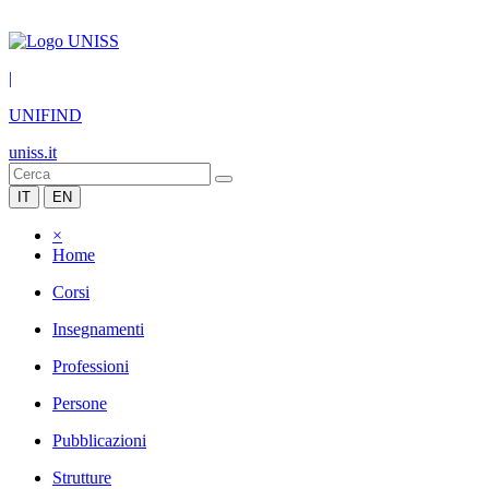
|
UNIFIND
uniss.it
IT
EN
×
Home
Corsi
Insegnamenti
Professioni
Persone
Pubblicazioni
Strutture