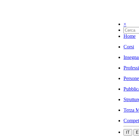
×
Home
Corsi
Insegna
Profess
Persone
Pubblic
Struttur
Terza M
Compet
IT
E