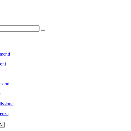
menti
ioni
azioni
e
issione
enze
N