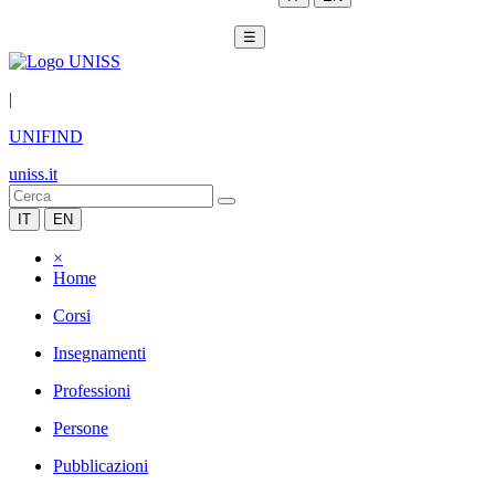
☰
|
UNIFIND
uniss.it
IT
EN
×
Home
Corsi
Insegnamenti
Professioni
Persone
Pubblicazioni