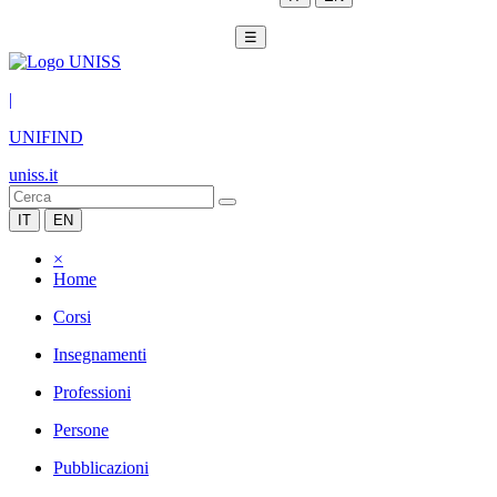
☰
|
UNIFIND
uniss.it
IT
EN
×
Home
Corsi
Insegnamenti
Professioni
Persone
Pubblicazioni