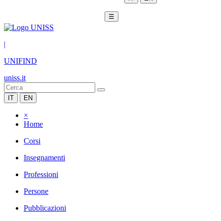
☰
|
UNIFIND
uniss.it
IT
EN
×
Home
Corsi
Insegnamenti
Professioni
Persone
Pubblicazioni