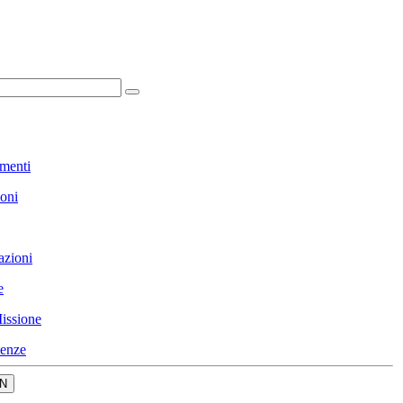
menti
ioni
azioni
e
issione
enze
N