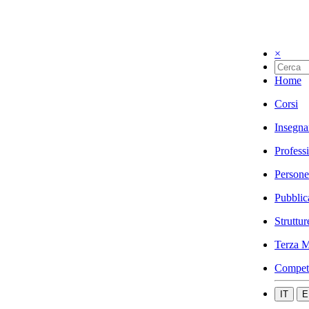
×
Home
Corsi
Insegna
Profess
Persone
Pubblic
Struttur
Terza M
Compet
IT
E