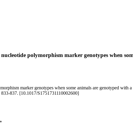
ingle nucleotide polymorphism marker genotypes when so
 polymorphism marker genotypes when some animals are genotyped with a l
pp. 833-837. [10.1017/S1751731110002600]
lo