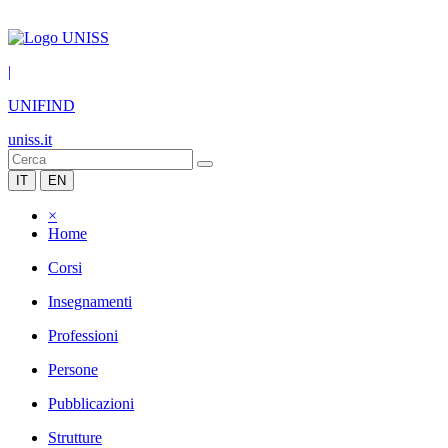
|
UNIFIND
uniss.it
IT
EN
×
Home
Corsi
Insegnamenti
Professioni
Persone
Pubblicazioni
Strutture