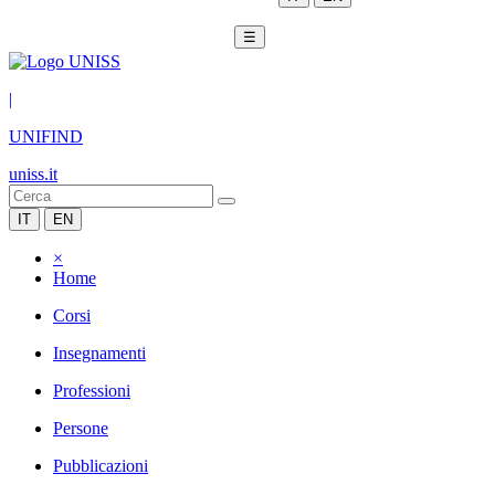
☰
|
UNIFIND
uniss.it
IT
EN
×
Home
Corsi
Insegnamenti
Professioni
Persone
Pubblicazioni