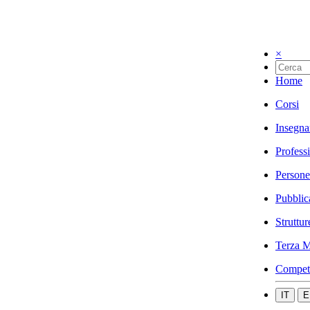
×
Home
Corsi
Insegna
Profess
Persone
Pubblic
Struttur
Terza M
Compet
IT
E