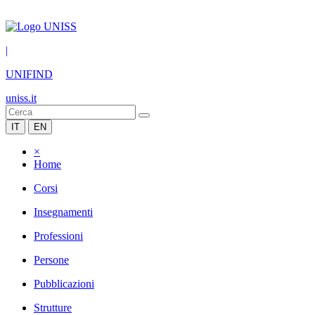
|
UNIFIND
uniss.it
IT
EN
×
Home
Corsi
Insegnamenti
Professioni
Persone
Pubblicazioni
Strutture