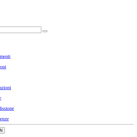
menti
ioni
azioni
e
issione
enze
N