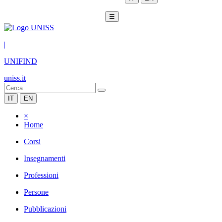
☰
|
UNIFIND
uniss.it
IT
EN
×
Home
Corsi
Insegnamenti
Professioni
Persone
Pubblicazioni