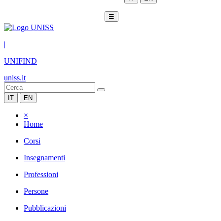
☰
|
UNIFIND
uniss.it
IT
EN
×
Home
Corsi
Insegnamenti
Professioni
Persone
Pubblicazioni